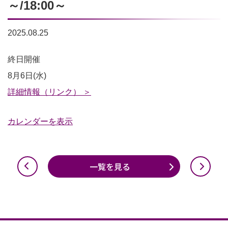
～/18:00～
2025.08.25
プ
終日開催
ロ
8月6日(水)
グ
詳細情報（リンク） ＞
ラ
カレンダーを表示
ミ
ン
グ
一覧を見る
教
室
16:00
～/17:00