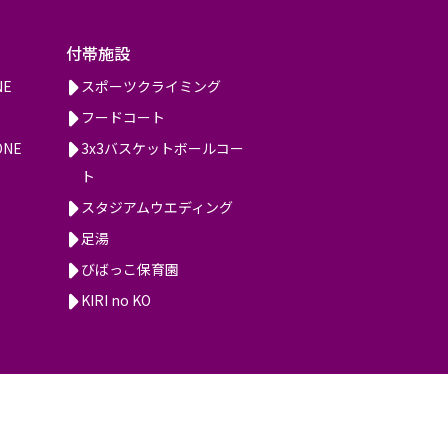
付帯施設
NE
スポーツクライミング
フードコート
ONE
3x3バスケットボールコー
ト
スタジアムウエディング
足湯
びばっこ保育園
KIRI no KO