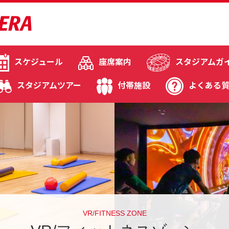
スケジュール
座席案内
スタジアムガ
スタジアムツアー
付帯施設
よくある
VR/FITNESS ZONE