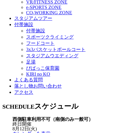
VR/FITNESS ZONE
e-SPORTS ZONE
CO-WORKING ZONE
スタジアムツアー
付帯施設
付帯施設
スポーツクライミング
フードコート
3x3バスケットボールコート
スタジアムウエディング
足湯
びばっこ保育園
KIRI no KO
よくある質問
落とし物お問い合わせ
アクセス
スケジュール
SCHEDULE
西側駐車利用不可（南側のみ一般可）
終日開催
8月12日(火)