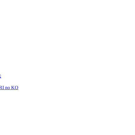
法
RI no KO