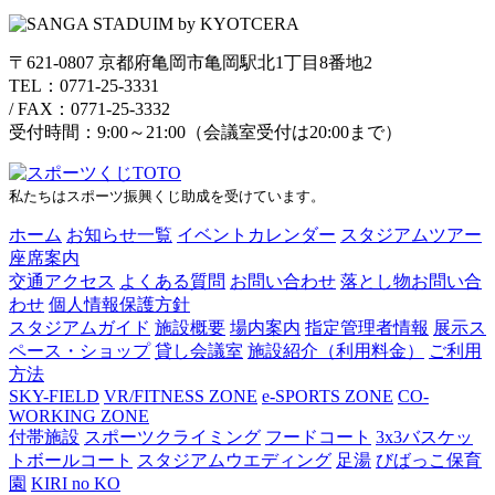
〒621-0807 京都府亀岡市亀岡駅北1丁目8番地2
TEL：0771-25-3331
/
FAX：0771-25-3332
受付時間：9:00～21:00（会議室受付は20:00まで）
私たちはスポーツ振興くじ助成を受けています。
ホーム
お知らせ一覧
イベントカレンダー
スタジアムツアー
座席案内
交通アクセス
よくある質問
お問い合わせ
落とし物お問い合
わせ
個人情報保護方針
スタジアムガイド
施設概要
場内案内
指定管理者情報
展示ス
ペース・ショップ
貸し会議室
施設紹介（利用料金）
ご利用
方法
SKY-FIELD
VR/FITNESS ZONE
e-SPORTS ZONE
CO-
WORKING ZONE
付帯施設
スポーツクライミング
フードコート
3x3バスケッ
トボールコート
スタジアムウエディング
足湯
びばっこ保育
園
KIRI no KO