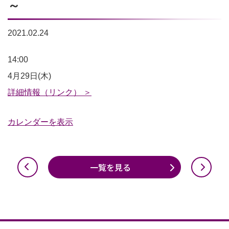
～
2021.02.24
【中
14:00
止】
4月29日(木)
ス
詳細情報（リンク） ＞
タ
カレンダーを表示
ジ
ア
ム
一覧を見る
ツ
ア
ー
14:00