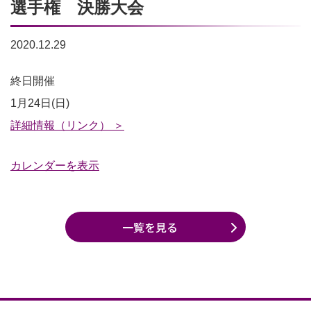
選手権 決勝大会
2020.12.29
【中
終日開催
止】
1月24日(日)
京
詳細情報（リンク） ＞
都
カレンダーを表示
ス
タ
ジ
一覧を見る
ア
ム
杯
e