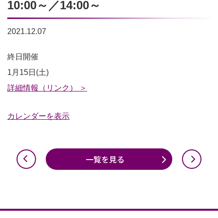
10:00～／14:00～
2021.12.07
【参
終日開催
加
1月15日(土)
者
詳細情報（リンク） ＞
募
カレンダーを表示
集】
ス
タ
一覧を見る
ジ
ア
ム
ツ