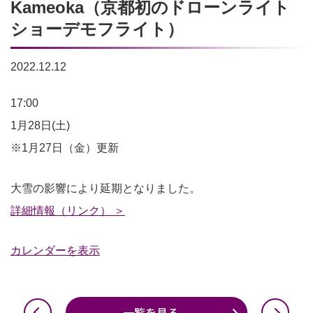
Kameoka（京都初のドローンライト
ショーデモフライト）
2022.12.12
【開
17:00
催
1月28日(土)
延
※1月27日（金）更新
期】
大雪の影響により延期となりました。
First
詳細情報（リンク） ＞
Impact
2023
カレンダーを表示
in
Kameoka（京
都
一覧を見る