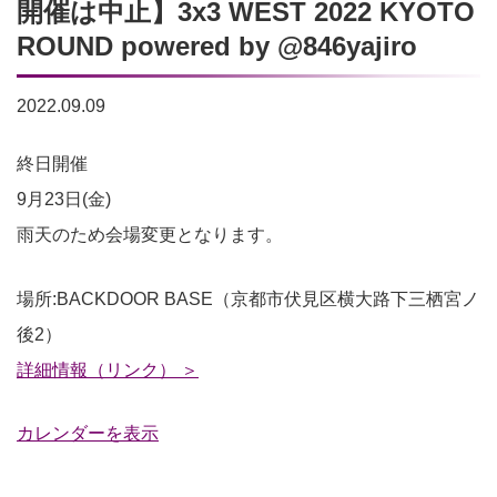
開催は中止】3x3 WEST 2022 KYOTO
ROUND powered by @846yajiro
2022.09.09
【雨
終日開催
天
9月23日(金)
の
雨天のため会場変更となります。
為、
場所:BACKDOOR BASE（
京都市伏見区横大路下三栖宮ノ
サ
後2）
ン
詳細情報（リンク） ＞
ガ
ス
カレンダーを表示
タ
ジ