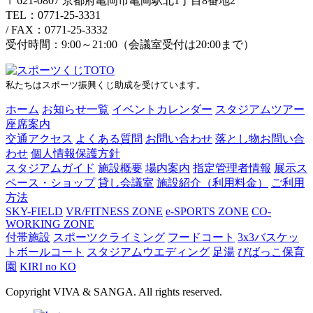
〒621-0807 京都府亀岡市亀岡駅北1丁目8番地2
TEL：0771-25-3331
/
FAX：0771-25-3332
受付時間：9:00～21:00（会議室受付は20:00まで）
私たちはスポーツ振興くじ助成を受けています。
ホーム
お知らせ一覧
イベントカレンダー
スタジアムツアー
座席案内
交通アクセス
よくある質問
お問い合わせ
落とし物お問い合
わせ
個人情報保護方針
スタジアムガイド
施設概要
場内案内
指定管理者情報
展示ス
ペース・ショップ
貸し会議室
施設紹介（利用料金）
ご利用
方法
SKY-FIELD
VR/FITNESS ZONE
e-SPORTS ZONE
CO-
WORKING ZONE
付帯施設
スポーツクライミング
フードコート
3x3バスケッ
トボールコート
スタジアムウエディング
足湯
びばっこ保育
園
KIRI no KO
Copyright VIVA & SANGA. All rights reserved.