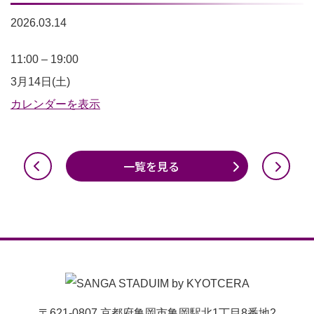
2026.03.14
ぷ
11:00
–
19:00
よ
3月14日(土)
ぷ
カレンダーを表示
よ
e
一覧を見る
ス
ポ
ー
ツ
無
料
体
〒621-0807 京都府亀岡市亀岡駅北1丁目8番地2