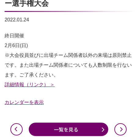
ー選手権大会
2022.01.24
サ
終日開催
ン
2月6日(日)
ガ
※大会役員並びに出場チーム関係者以外の来場は原則禁止
カ
です。また出場チーム関係者についても人数制限を行ない
ッ
ます。ご了承ください。
プ
詳細情報（リンク） ＞
第
カレンダーを表示
44
回
京
一覧を見る
都