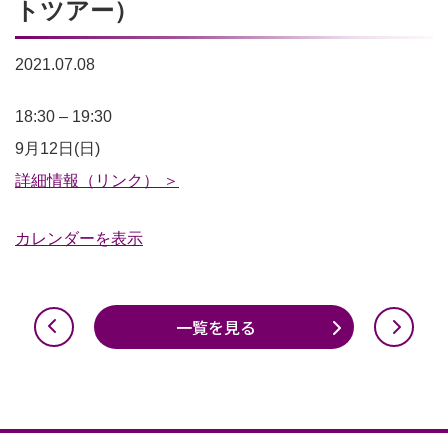
トツアー）
2021.07.08
ス
18:30
–
19:30
タ
9月12日(日)
ジ
詳細情報（リンク） ＞
ア
カレンダーを表示
ム
か
ら
一覧を見る
脱
出
せ
よ