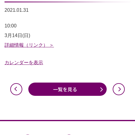
2021.01.31
ス
10:00
タ
3月14日(日)
ジ
詳細情報（リンク） ＞
ア
カレンダーを表示
ム
ツ
ア
一覧を見る
ー
10:00~