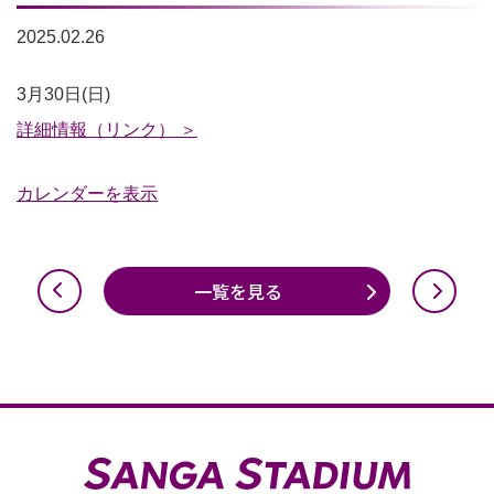
2025.02.26
ス
3月30日(日)
タ
詳細情報（リンク） ＞
ジ
カレンダーを表示
ア
ム
ツ
一覧を見る
ア
ー
10:00
／
14:00