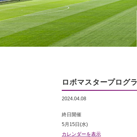
ロボマスタープログラミン
2024.04.08
ロ
終日開催
ボ
5月15日(水)
マ
カレンダーを表示