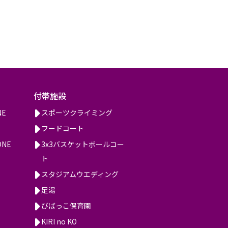
付帯施設
NE
スポーツクライミング
フードコート
ONE
3x3バスケットボールコー
ト
スタジアムウエディング
足湯
びばっこ保育園
KIRI no KO