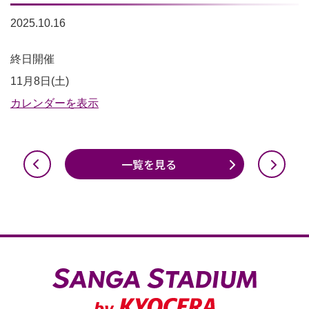
2025.10.16
一
終日開催
般
11月8日(土)
利
カレンダーを表示
用
不
一覧を見る
可
（全
面）