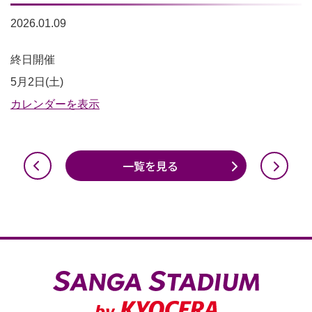
2026.01.09
一
終日開催
般
5月2日(土)
利
カレンダーを表示
用
不
一覧を見る
可
（全
面）