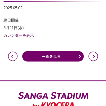
2025.05.02
一
終日開催
般
5月21日(水)
利
カレンダーを表示
用
不
一覧を見る
可
（全
面）