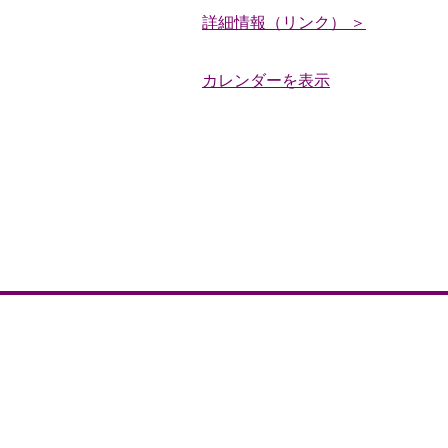
和
詳細情報（リンク） ＞
祭
カレンダーを表示
保
津
川
市
民
花
火
大
会
サ
ン
ガ