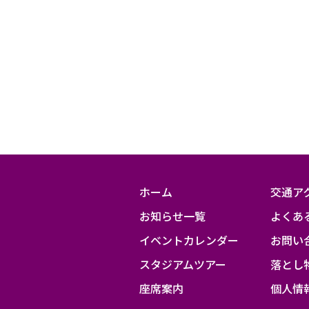
ス
タ
ジ
ア
ム
有
料
観
ホーム
交通ア
覧
お知らせ一覧
よくあ
エ
リ
イベントカレンダー
お問い
ア
スタジアムツアー
落とし
座席案内
個人情