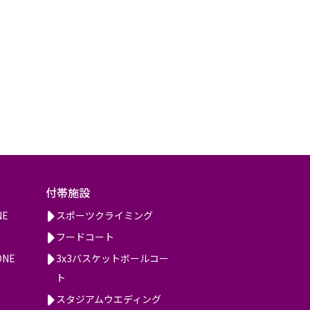
付帯施設
NE
スポーツクライミング
フードコート
ONE
3x3バスケットボールコー
ト
スタジアムウエディング