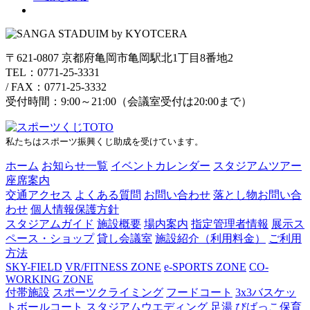
〒621-0807 京都府亀岡市亀岡駅北1丁目8番地2
TEL：0771-25-3331
/
FAX：0771-25-3332
受付時間：9:00～21:00（会議室受付は20:00まで）
私たちはスポーツ振興くじ助成を受けています。
ホーム
お知らせ一覧
イベントカレンダー
スタジアムツアー
座席案内
交通アクセス
よくある質問
お問い合わせ
落とし物お問い合
わせ
個人情報保護方針
スタジアムガイド
施設概要
場内案内
指定管理者情報
展示ス
ペース・ショップ
貸し会議室
施設紹介（利用料金）
ご利用
方法
SKY-FIELD
VR/FITNESS ZONE
e-SPORTS ZONE
CO-
WORKING ZONE
付帯施設
スポーツクライミング
フードコート
3x3バスケッ
トボールコート
スタジアムウエディング
足湯
びばっこ保育