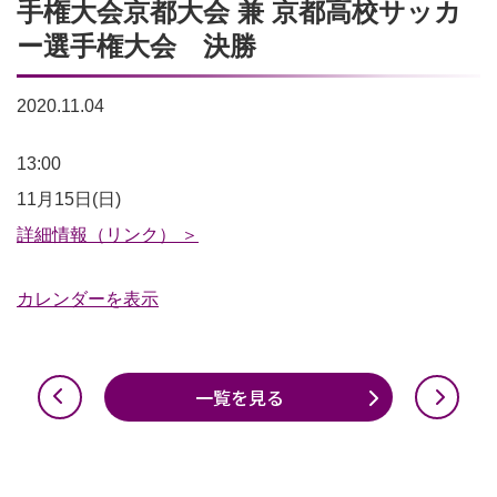
手権大会京都大会 兼 京都高校サッカ
ー選手権大会 決勝
2020.11.04
令
13:00
和
11月15日(日)
2
詳細情報（リンク） ＞
年
カレンダーを表示
度
第
99
一覧を見る
回
全
国