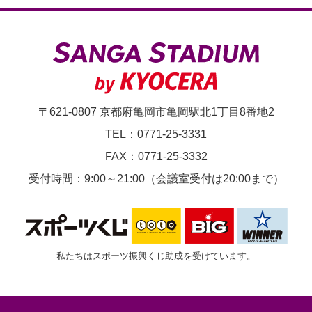
高
校
サ
ッ
カ
〒621-0807 京都府亀岡市亀岡駅北1丁目8番地2
ー
TEL：0771-25-3331
選
FAX：0771-25-3332
手
受付時間：9:00～21:00（会議室受付は20:00まで）
権
大
会
私たちはスポーツ振興くじ助成を受けています。
京
都
大