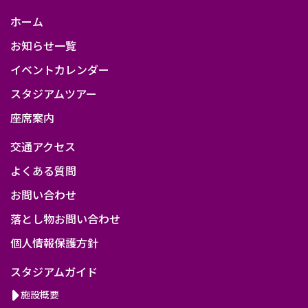
会
ホーム
兼
お知らせ一覧
京
イベントカレンダー
都
スタジアムツアー
高
座席案内
校
交通アクセス
サ
ッ
よくある質問
カ
お問い合わせ
ー
落とし物お問い合わせ
選
個人情報保護方針
手
スタジアムガイド
権
施設概要
大