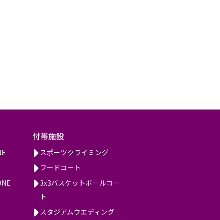
付帯施設
NE
スポーツクライミング
フードコート
ONE
3x3バスケットボールコー
ト
スタジアムウエディング