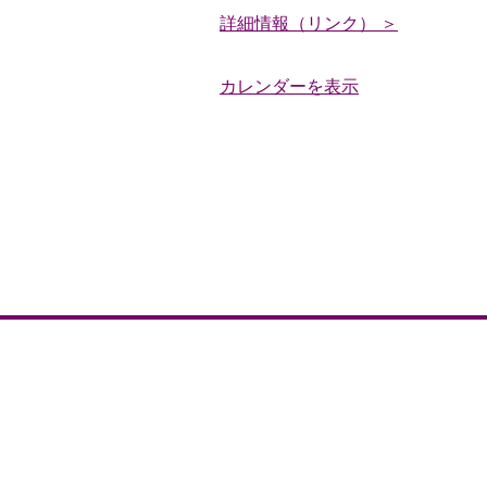
5
詳細情報（リンク） ＞
年
カレンダーを表示
度
全
国
高
等
学
校
総
合
体
育
大