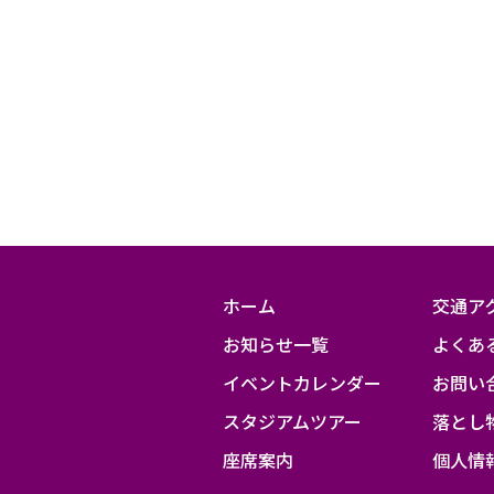
会
(サ
ッ
カ
ー
競
技)
京
ホーム
交通ア
都
お知らせ一覧
よくあ
府
予
イベントカレンダー
お問い
選
スタジアムツアー
落とし
＜
座席案内
個人情
決