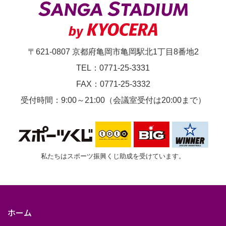
リ
ー
グ
〒621-0807 京都府亀岡市亀岡駅北1丁目8番地2
地
TEL：0771-25-3331
域
FAX：0771-25-3332
リ
受付時間：9:00～21:00（会議室受付は20:00まで）
ー
グ
ラ
ウ
私たちはスポーツ振興くじ助成を受けています。
ン
ド
WEST
ホーム
グ