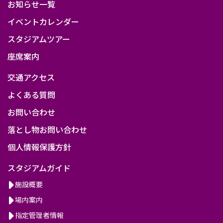
お知らせ一覧
ル
イベントカレンダー
ー
スタジアムツアー
プ
座席案内
第
10
交通アクセス
節
よくある質問
京
お問い合わせ
都
落とし物お問い合わせ
サ
個人情報保護方針
ン
スタジアムガイド
ガ
施設概要
F.C.
場内案内
vs
指定管理者情報
フ