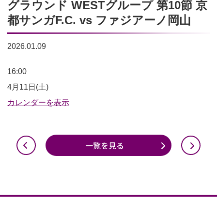
グラウンド WESTグループ 第10節 京
都サンガF.C. vs ファジアーノ岡山
2026.01.09
明
16:00
治
4月11日(土)
安
カレンダーを表示
田
Ｊ
一覧を見る
１
百
年
構
想