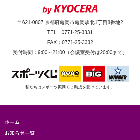
子
サ
〒621-0807 京都府亀岡市亀岡駅北1丁目8番地2
ッ
TEL：0771-25-3331
カ
FAX：0771-25-3332
ー
受付時間：9:00～21:00（会議室受付は20:00まで）
選
手
権
大
私たちはスポーツ振興くじ助成を受けています。
会
準
決
ホーム
勝
お知らせ一覧