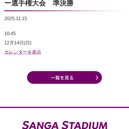
ー選手権大会 準決勝
2025.11.15
皇
10:45
后
12月14日(日)
杯
カレンダーを表示
JFA
第
一覧を見る
47
回
全
日
本
女