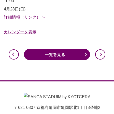
第
10:00
20
4月28日(日)
回
詳細情報（リンク） ＞
亀
カレンダーを表示
岡
市
ラ
一覧を見る
グ
ビ
ー
祭
〒621-0807 京都府亀岡市亀岡駅北1丁目8番地2