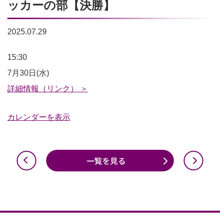
ッカーの部【決勝】
2025.07.29
第
15:30
78
7月30日(水)
回
詳細情報（リンク） ＞
京
カレンダーを表示
都
府
中
一覧を見る
学
校
総
合