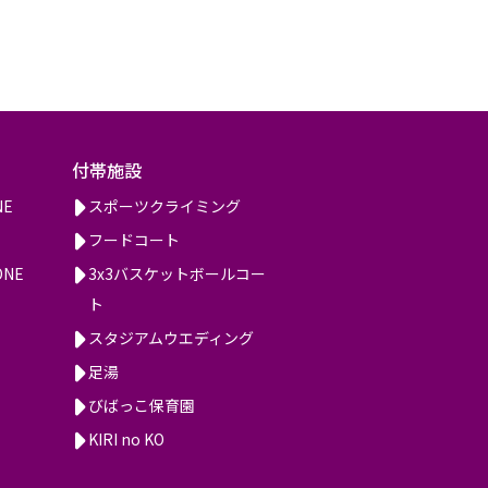
付帯施設
NE
スポーツクライミング
フードコート
ONE
3x3バスケットボールコー
ト
スタジアムウエディング
足湯
びばっこ保育園
KIRI no KO