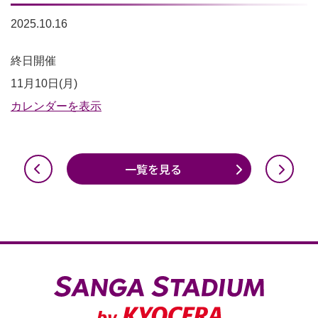
2025.10.16
西
終日開催
側
11月10日(月)
駐
カレンダーを表示
車
利
一覧を見る
用
不
可
（南
側
の
み