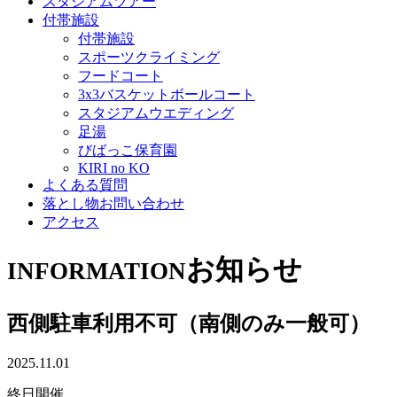
スタジアムツアー
付帯施設
付帯施設
スポーツクライミング
フードコート
3x3バスケットボールコート
スタジアムウエディング
足湯
びばっこ保育園
KIRI no KO
よくある質問
落とし物お問い合わせ
アクセス
お知らせ
INFORMATION
西側駐車利用不可（南側のみ一般可）
2025.11.01
西
終日開催