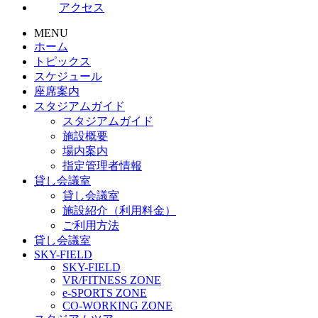
アクセス
MENU
ホーム
トピックス
スケジュール
座席案内
スタジアムガイド
スタジアムガイド
施設概要
場内案内
指定管理者情報
貸し会議室
貸し会議室
施設紹介（利用料金）
ご利用方法
貸し会議室
SKY-FIELD
SKY-FIELD
VR/FITNESS ZONE
e-SPORTS ZONE
CO-WORKING ZONE