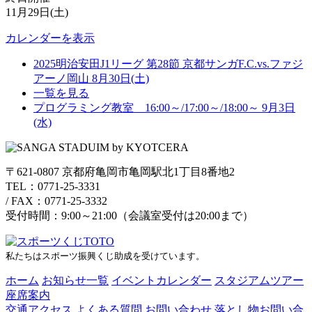
側
11月29日(土)
駐
カレンダーを表示
車
利
2025明治安田J1リーグ 第28節 京都サンガF.C.vs.ファジ
用
アーノ岡山
8月30日(土)
不
一覧を見る
可
プログラミング教室 16:00～/17:00～/18:00～
9月3日
（南
(水)
側
の
み
〒621-0807 京都府亀岡市亀岡駅北1丁目8番地2
一
TEL：0771-25-3331
般
/
FAX：0771-25-3332
可）
受付時間：9:00～21:00（会議室受付は20:00まで）
私たちはスポーツ振興くじ助成を受けています。
ホーム
お知らせ一覧
イベントカレンダー
スタジアムツアー
座席案内
交通アクセス
よくある質問
お問い合わせ
落とし物お問い合