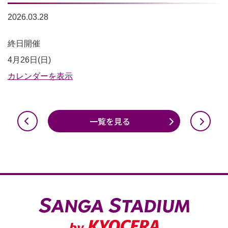
2026.03.28
西
終日開催
側
4月26日(日)
駐
カレンダーを表示
車
利
一覧を見る
用
不
可
（南
側
の
み