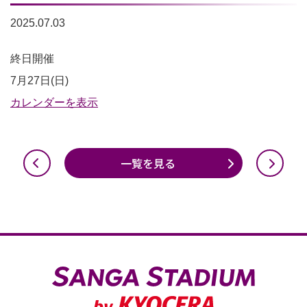
2025.07.03
西
終日開催
側
7月27日(日)
駐
カレンダーを表示
車
利
一覧を見る
用
不
可
（南
側
の
み