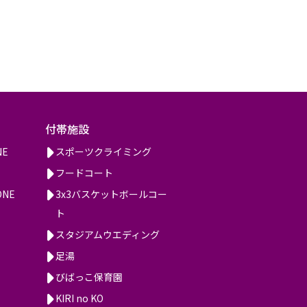
付帯施設
NE
スポーツクライミング
フードコート
ONE
3x3バスケットボールコー
ト
スタジアムウエディング
足湯
びばっこ保育園
KIRI no KO