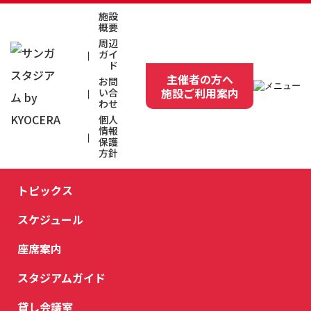
施設
MENU
概要
周辺
ホーム
ガイ
ド
主催者の方へ
お問
トピックス
施設ご利用案内
い合
わせ
スケジュール
個人
情報
保護
座席案内
方針
スタジアムガイド
トピックス
スタジアムガイド
スケジュール
施設概要
座席案内
スタジアムガイド
場内案内
貸し会議室
指定管理者情報