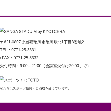
J1
リ
ー
グ
第
〒621-0807 京都府亀岡市亀岡駅北1丁目8番地2
19
TEL：0771-25-3331
節
/
FAX：0771-25-3332
京
受付時間：9:00～21:00（会議室受付は20:00まで）
都
サ
ン
私たちはスポーツ振興くじ助成を受けています。
ガ
F.C.vs.
北