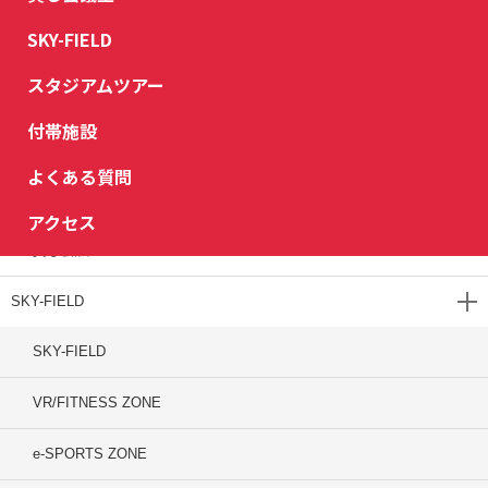
SKY-FIELD
貸し会議室
スタジアムツアー
貸し会議室
付帯施設
施設紹介（利用料金）
よくある質問
ご利用方法
アクセス
貸し会議室
SKY-FIELD
SKY-FIELD
VR/FITNESS ZONE
e-SPORTS ZONE