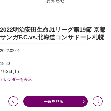
お知らせ
2022明治安田生命J1リーグ第19節 京都
サンガF.C.vs.北海道コンサドーレ札幌
2022.02.01
2022
18:30
明
7月2日(土)
治
カレンダーを表示
安
田
一覧を見る
生
命