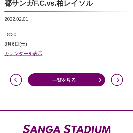
都サンガF.C.vs.柏レイソル
2022.02.01
2022
18:30
明
8月6日(土)
治
カレンダーを表示
安
田
一覧を見る
生
命
J1
リ
ー
グ