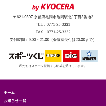
第
24
〒621-0807 京都府亀岡市亀岡駅北1丁目8番地2
節
TEL：0771-25-3331
京
FAX：0771-25-3332
都
受付時間：9:00～21:00（会議室受付は20:00まで）
サ
ン
ガ
F.C.vs.
私たちはスポーツ振興くじ助成を受けています。
柏
レ
イ
ホーム
ソ
お知らせ一覧
ル