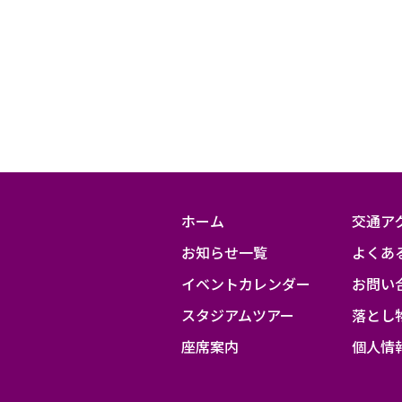
ン
ガ
F.C.vs.
名
古
屋
グ
ホーム
交通ア
ラ
お知らせ一覧
よくあ
ン
パ
イベントカレンダー
お問い
ス
スタジアムツアー
落とし
座席案内
個人情