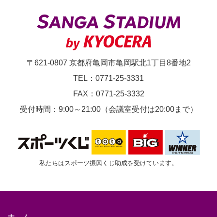
第
33
節
京
〒621-0807 京都府亀岡市亀岡駅北1丁目8番地2
都
TEL：0771-25-3331
サ
FAX：0771-25-3332
ン
受付時間：9:00～21:00（会議室受付は20:00まで）
ガ
F.C.vs.
セ
私たちはスポーツ振興くじ助成を受けています。
レ
ッ
ソ
大
ホーム