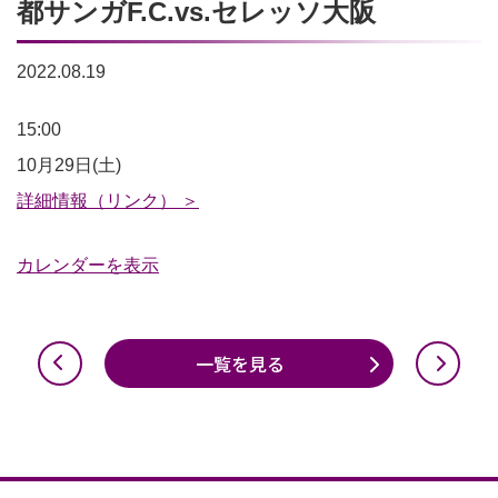
都サンガF.C.vs.セレッソ大阪
2022.08.19
2022
15:00
明
10月29日(土)
治
詳細情報（リンク） ＞
安
カレンダーを表示
田
生
命
一覧を見る
J1
リ
ー
グ