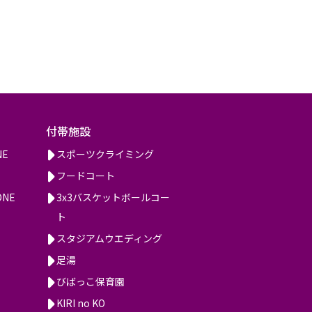
付帯施設
NE
スポーツクライミング
フードコート
ONE
3x3バスケットボールコー
ト
スタジアムウエディング
足湯
びばっこ保育園
KIRI no KO