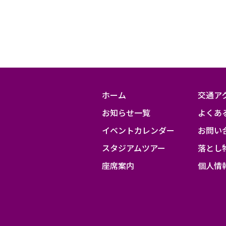
ン
ガ
F.C.vs.
サ
ガ
ン
ホーム
交通ア
鳥
お知らせ一覧
よくあ
栖
イベントカレンダー
お問い
スタジアムツアー
落とし
座席案内
個人情