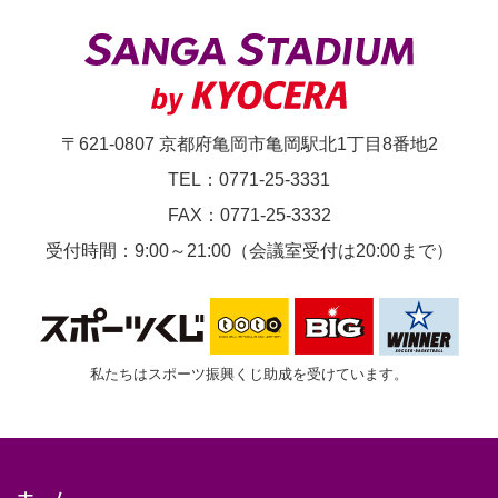
第
1
節
京
〒621-0807 京都府亀岡市亀岡駅北1丁目8番地2
都
TEL：0771-25-3331
サ
FAX：0771-25-3332
ン
受付時間：9:00～21:00（会議室受付は20:00まで）
ガ
F.C.vs.
鹿
私たちはスポーツ振興くじ助成を受けています。
島
ア
ン
ト
ホーム