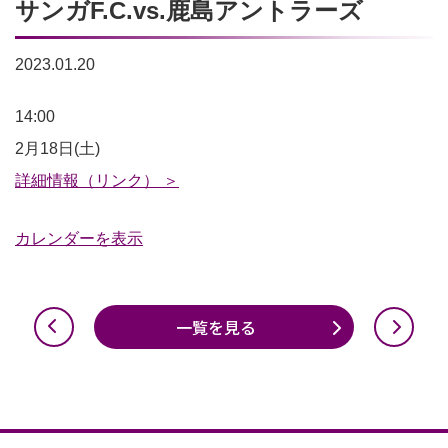
サンガF.C.vs.鹿島アントラーズ
2023.01.20
2023
14:00
明
2月18日(土)
治
詳細情報（リンク） ＞
安
カレンダーを表示
田
生
命
一覧を見る
J1
リ
ー
グ