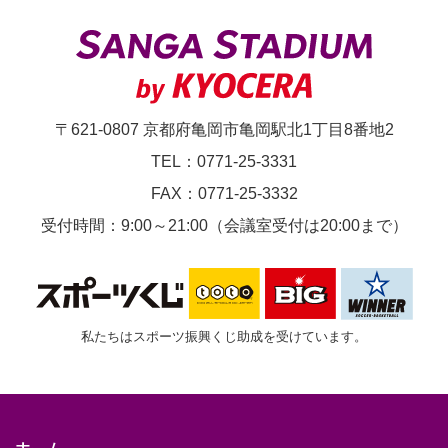
第
25
節
京
〒621-0807 京都府亀岡市亀岡駅北1丁目8番地2
都
TEL：0771-25-3331
サ
FAX：0771-25-3332
ン
受付時間：9:00～21:00（会議室受付は20:00まで）
ガ
F.C.vs.
ア
私たちはスポーツ振興くじ助成を受けています。
ビ
ス
パ
福
ホーム