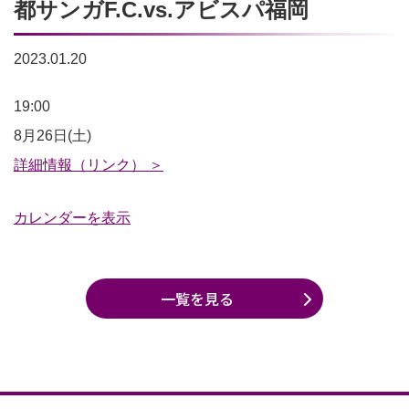
都サンガF.C.vs.アビスパ福岡
2023.01.20
2023
19:00
明
8月26日(土)
治
詳細情報（リンク） ＞
安
カレンダーを表示
田
生
命
一覧を見る
J1
リ
ー
グ