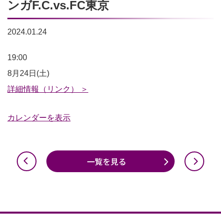
ンガF.C.vs.FC東京
2024.01.24
2024
19:00
明
8月24日(土)
治
詳細情報（リンク） ＞
安
カレンダーを表示
田
J1
リ
一覧を見る
ー
グ
第
28