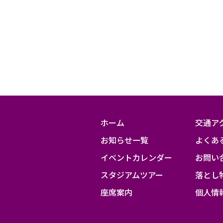
F.C.vs.
鹿
島
ア
ン
ト
ラ
ホーム
交通ア
ー
お知らせ一覧
よくあ
ズ
イベントカレンダー
お問い
スタジアムツアー
落とし
座席案内
個人情