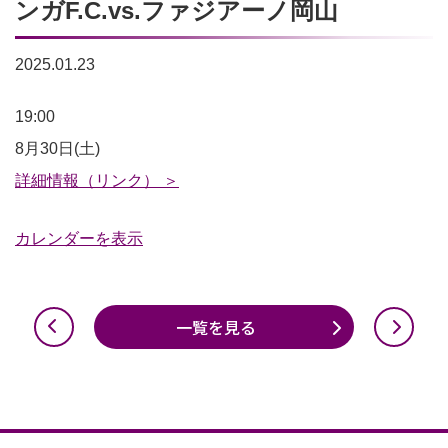
ンガF.C.vs.ファジアーノ岡山
2025.01.23
2025
19:00
明
8月30日(土)
治
詳細情報（リンク） ＞
安
カレンダーを表示
田
J1
リ
一覧を見る
ー
グ
第
28