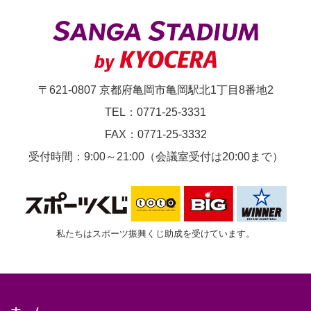
節
京
都
サ
〒621-0807 京都府亀岡市亀岡駅北1丁目8番地2
ン
TEL：0771-25-3331
ガ
FAX：0771-25-3332
F.C.vs.
受付時間：9:00～21:00（会議室受付は20:00まで）
フ
ァ
ジ
私たちはスポーツ振興くじ助成を受けています。
ア
ー
ノ
岡
ホーム