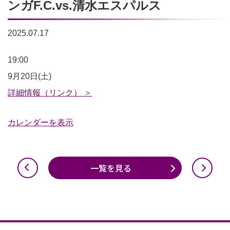
ンガF.C.vs.清水エスパルス
2025.07.17
2025
19:00
明
9月20日(土)
治
詳細情報（リンク） ＞
安
カレンダーを表示
田
J1
リ
一覧を見る
ー
グ
第
30