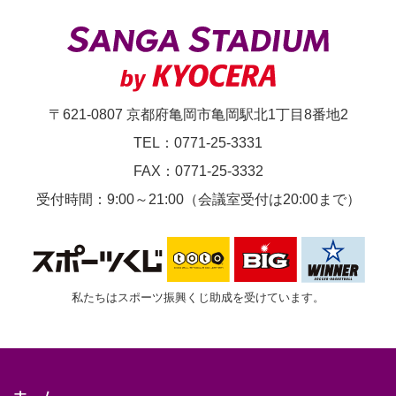
節
京
都
サ
〒621-0807 京都府亀岡市亀岡駅北1丁目8番地2
ン
TEL：0771-25-3331
ガ
FAX：0771-25-3332
F.C.vs.
受付時間：9:00～21:00（会議室受付は20:00まで）
清
水
エ
私たちはスポーツ振興くじ助成を受けています。
ス
パ
ル
ス
ホーム