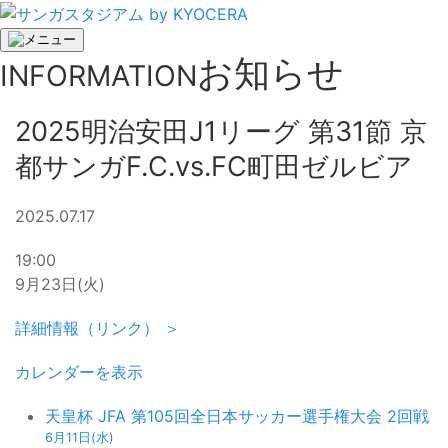
お知らせ
INFORMATION
2025明治安田J1リーグ 第31節 京
都サンガF.C.vs.FC町田ゼルビア
2025.07.17
2025
19:00
明
9月23日(火)
治
詳細情報（リンク） ＞
安
田
カレンダーを表示
J1
リ
天皇杯 JFA 第105回全日本サッカー選手権大会 2回戦
ー
6月11日(水)