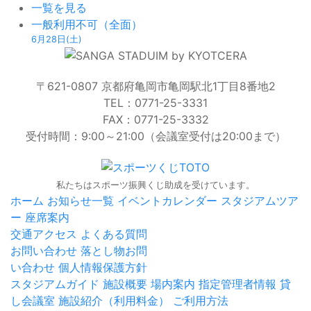
グ
一覧を見る
第
一般利用不可（全面）
31
6月28日(土)
節
京
都
〒621-0807 京都府亀岡市亀岡駅北1丁目8番地2
サ
TEL：0771-25-3331
ン
FAX：0771-25-3332
ガ
受付時間：9:00～21:00（会議室受付は20:00まで）
F.C.vs.FC
町
田
私たちはスポーツ振興くじ助成を受けています。
ホーム
お知らせ一覧
イベントカレンダー
スタジアムツア
ゼ
ー
座席案内
ル
交通アクセス
よくある質問
ビ
お問い合わせ
落とし物お問
ア
い合わせ
個人情報保護方針
スタジアムガイド
施設概要
場内案内
指定管理者情報
貸
し会議室
施設紹介（利用料金）
ご利用方法