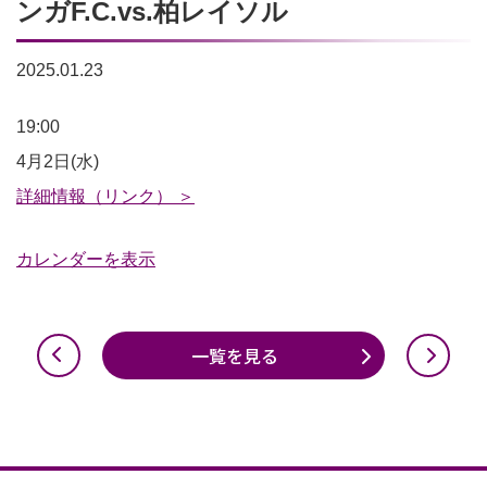
ンガF.C.vs.柏レイソル
2025.01.23
2025
19:00
明
4月2日(水)
治
詳細情報（リンク） ＞
安
カレンダーを表示
田
J1
リ
一覧を見る
ー
グ
第
8