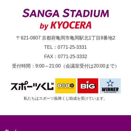
節
京
都
サ
〒621-0807 京都府亀岡市亀岡駅北1丁目8番地2
ン
TEL：0771-25-3331
ガ
FAX：0771-25-3332
F.C.vs.
受付時間：9:00～21:00（会議室受付は20:00まで）
柏
レ
イ
私たちはスポーツ振興くじ助成を受けています。
ソ
ル
ホーム