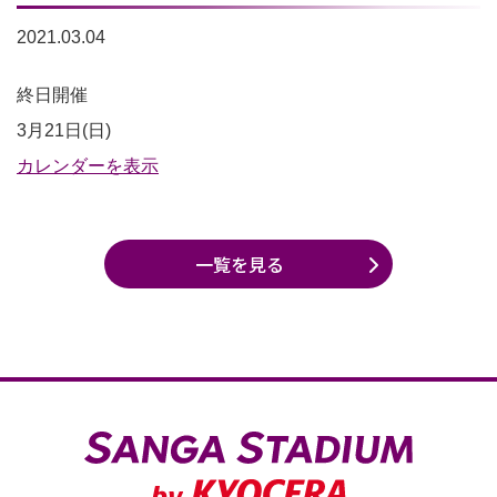
2021.03.04
3×3
終日開催
バ
3月21日(日)
ス
カレンダーを表示
ケ
ッ
一覧を見る
ト
コ
ー
ト
利
用
不