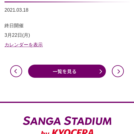
2021.03.18
3×3
終日開催
バ
3月22日(月)
ス
カレンダーを表示
ケ
ッ
一覧を見る
ト
コ
ー
ト
利
用
不