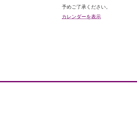
ケ
予めご了承ください。
ッ
カレンダーを表示
ト
コ
ー
ト
利
用
不
可