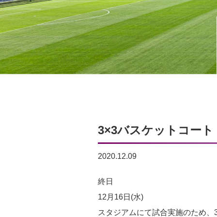
3×3バスケットコー
2020.12.09
3×3
終日
バ
12月16日(水)
ス
スタジアムにて試合実施のため、